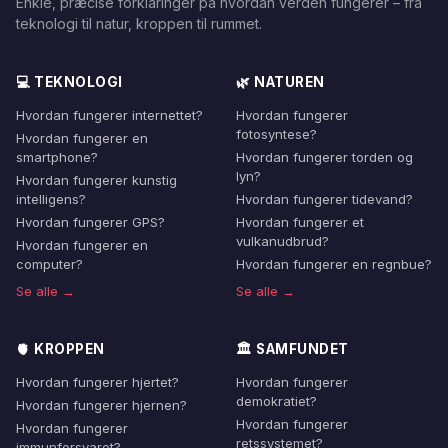
Enkle, præcise forklaringer på hvordan verden fungerer – fra
teknologi til natur, kroppen til rummet.
💻 TEKNOLOGI
🌿 NATUREN
Hvordan fungerer internettet?
Hvordan fungerer
fotosyntese?
Hvordan fungerer en
smartphone?
Hvordan fungerer torden og
lyn?
Hvordan fungerer kunstig
intelligens?
Hvordan fungerer tidevand?
Hvordan fungerer GPS?
Hvordan fungerer et
vulkanudbrud?
Hvordan fungerer en
computer?
Hvordan fungerer en regnbue?
Se alle →
Se alle →
🫀 KROPPEN
🏛️ SAMFUNDET
Hvordan fungerer hjertet?
Hvordan fungerer
demokratiet?
Hvordan fungerer hjernen?
Hvordan fungerer
Hvordan fungerer
retssystemet?
immunforsvaret?