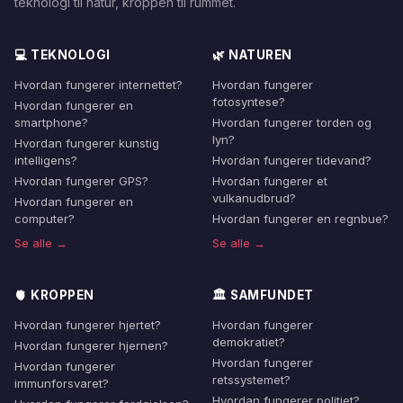
teknologi til natur, kroppen til rummet.
💻 TEKNOLOGI
🌿 NATUREN
Hvordan fungerer internettet?
Hvordan fungerer
fotosyntese?
Hvordan fungerer en
smartphone?
Hvordan fungerer torden og
lyn?
Hvordan fungerer kunstig
intelligens?
Hvordan fungerer tidevand?
Hvordan fungerer GPS?
Hvordan fungerer et
vulkanudbrud?
Hvordan fungerer en
computer?
Hvordan fungerer en regnbue?
Se alle →
Se alle →
🫀 KROPPEN
🏛️ SAMFUNDET
Hvordan fungerer hjertet?
Hvordan fungerer
demokratiet?
Hvordan fungerer hjernen?
Hvordan fungerer
Hvordan fungerer
retssystemet?
immunforsvaret?
Hvordan fungerer politiet?