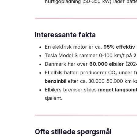
hurtigopladning (50-350 kW) lader batte
Interessante fakta
En elektrisk motor er ca.
95% effektiv
Tesla Model S rammer 0-100 km/t på
2
Danmark har over
60.000 elbiler
(2024
Et elbils batteri producerer CO₂ under f
benzinbil
efter ca. 30.000-50.000 km kø
Elbilers bremser slides
meget langsom
sjælent.
Ofte stillede spørgsmål