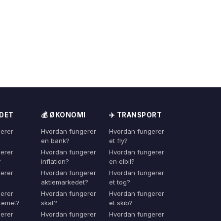
NDET
💰 ØKONOMI
✈️ TRANSPORT
erer
Hvordan fungerer
Hvordan fungerer
en bank?
et fly?
erer
Hvordan fungerer
Hvordan fungerer
?
inflation?
en elbil?
erer
Hvordan fungerer
Hvordan fungerer
aktiemarkedet?
et tog?
erer
Hvordan fungerer
Hvordan fungerer
temet?
skat?
et skib?
erer
Hvordan fungerer
Hvordan fungerer