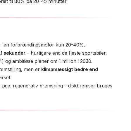
riet til 80% på 20-45 minutter.
– en forbrændingsmotor kun 20-40%.
,1 sekunder
– hurtigere end de fleste sportsbiler.
) og ambitiøse planer om 1 million i 2030.
remstilling, men er
klimamæssigt bedre end
rsel.
t
pga. regenerativ bremsning – diskbremser bruges