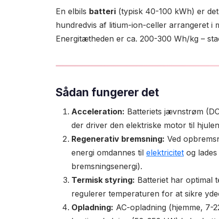
En elbils
batteri
(typisk 40-100 kWh) er det 
hundredvis af litium-ion-celler arrangeret i
Energitætheden er ca. 200-300 Wh/kg – sta
Sådan fungerer det
Acceleration:
Batteriets jævnstrøm (DC)
der driver den elektriske motor til hjul
Regenerativ bremsning:
Ved opbremsni
energi omdannes til
elektricitet
og lades d
bremsningsenergi).
Termisk styring:
Batteriet har optimal
regulerer temperaturen for at sikre yd
Opladning:
AC-opladning (hjemme, 7-2