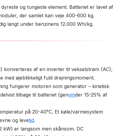
dyreste og tungeste element. Batteriet er lavet af
 moduler, der samlet kan veje 400-600 kg.
dig langt under benzinens 12.000 Wh/kg.
 konverteres af en inverter til vekselstrøm (AC),
ene med øjeblikkeligt fuld drejningsmoment.
ng fungerer motoren som generator – kinetisk
elvist tilbage til batteriet (gen
vin
der 15-25% af
 temperatur på 20-40°C. Et køle/varmesystem
eevne og leve
tid
.
2 kW) er langsom men skånsom. DC