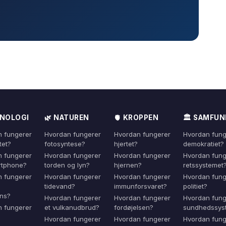
KNOLOGI
🌿 NATUREN
🫀 KROPPEN
🏛️ SAMFU
 fungerer
Hvordan fungerer
Hvordan fungerer
Hvordan fung
tet?
fotosyntese?
hjertet?
demokratiet?
 fungerer
Hvordan fungerer
Hvordan fungerer
Hvordan fung
rtphone?
torden og lyn?
hjernen?
retssystemet
 fungerer
Hvordan fungerer
Hvordan fungerer
Hvordan fung
tidevand?
immunforsvaret?
politiet?
ens?
Hvordan fungerer
Hvordan fungerer
Hvordan fung
 fungerer
et vulkanudbrud?
fordøjelsen?
sundhedssys
Hvordan fungerer
Hvordan fungerer
Hvordan fung