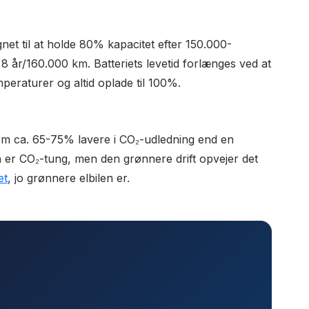
ignet til at holde 80% kapacitet efter 150.000-
 år/160.000 km. Batteriets levetid forlænges ved at
eraturer og altid oplade til 100%.
røm ca. 65-75% lavere i CO₂-udledning end en
n er CO₂-tung, men den grønnere drift opvejer det
et
, jo grønnere elbilen er.