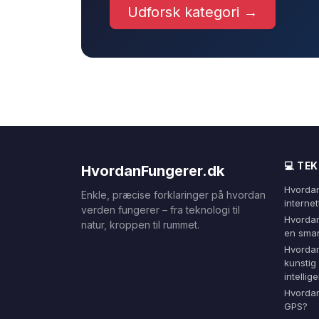
Udforsk kategori →
💻 TE
HvordanFungerer.dk
Hvordan
Enkle, præcise forklaringer på hvordan
internet
verden fungerer – fra teknologi til
Hvordan
natur, kroppen til rummet.
en sma
Hvordan
kunstig
intellig
Hvordan
GPS?