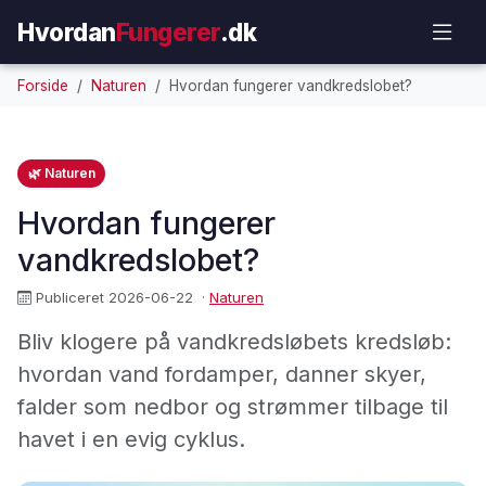
Hvordan
Fungerer
.dk
Forside
Naturen
Hvordan fungerer vandkredslobet?
🌿 Naturen
Hvordan fungerer
vandkredslobet?
Publiceret 2026-06-22
·
Naturen
Bliv klogere på vandkredsløbets kredsløb:
hvordan vand fordamper, danner skyer,
falder som nedbor og strømmer tilbage til
havet i en evig cyklus.