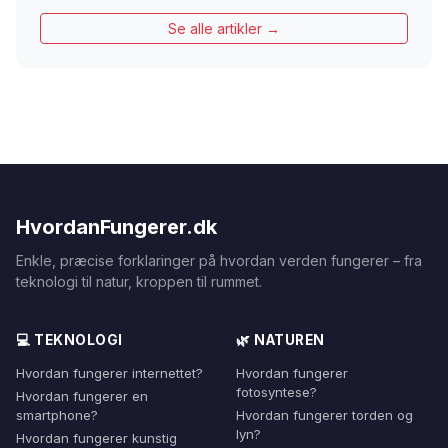
Se alle artikler →
HvordanFungerer.dk
Enkle, præcise forklaringer på hvordan verden fungerer – fra
teknologi til natur, kroppen til rummet.
💻 TEKNOLOGI
🌿 NATUREN
Hvordan fungerer internettet?
Hvordan fungerer
fotosyntese?
Hvordan fungerer en
smartphone?
Hvordan fungerer torden og
lyn?
Hvordan fungerer kunstig