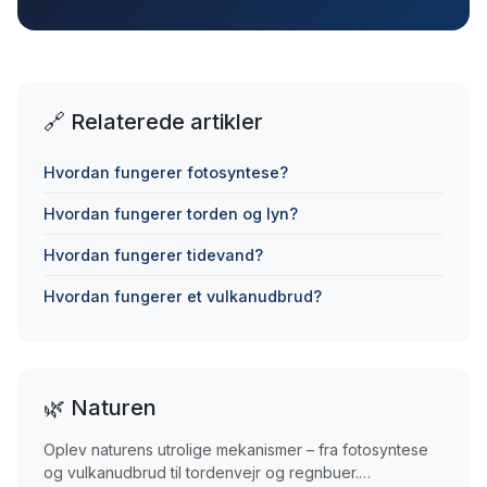
🔗 Relaterede artikler
Hvordan fungerer fotosyntese?
Hvordan fungerer torden og lyn?
Hvordan fungerer tidevand?
Hvordan fungerer et vulkanudbrud?
🌿 Naturen
Oplev naturens utrolige mekanismer – fra fotosyntese
og vulkanudbrud til tordenvejr og regnbuer.…