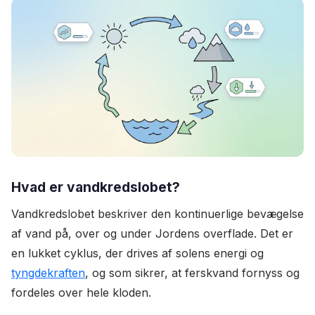
Hvad er vandkredslobet?
Vandkredslobet beskriver den kontinuerlige bevægelse
af vand på, over og under Jordens overflade. Det er
en lukket cyklus, der drives af solens energi og
tyngdekraften
, og som sikrer, at ferskvand fornyss og
fordeles over hele kloden.