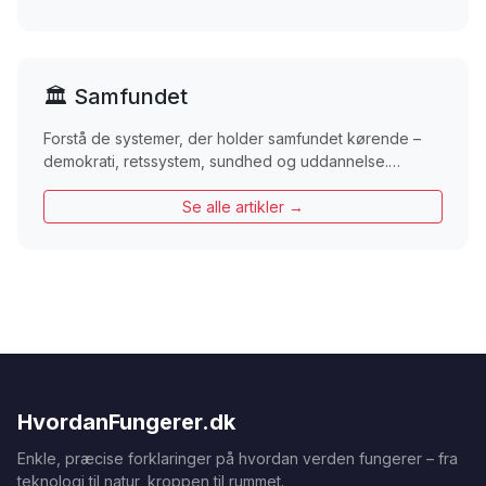
🏛️ Samfundet
Forstå de systemer, der holder samfundet kørende –
demokrati, retssystem, sundhed og uddannelse.…
Se alle artikler →
HvordanFungerer.dk
Enkle, præcise forklaringer på hvordan verden fungerer – fra
teknologi til natur, kroppen til rummet.