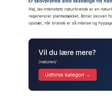
Er skovbrande altid skadelige for na
Nej, lav-intensitets naturbrande er en natu
regenererer plantedækket, åbner skoven for 
opstær, når brande er så intense og hyppig
Vil du lære mere?
/naturen/
Udforsk kategori →