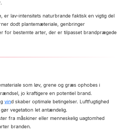
.
, er lav-intensitets naturbrande faktisk en vigtig del
rner dodt plantemæteriale, genbringer
er for bestemte arter, der er tilpasset brandprægede
emateriale som løv, grene og græs ophobes i
ndsel, jo kraftigere en potentiel brand.
og
vin
d skaber optimale betingelser. Luftfugtighed
gør vegetation let antændelig.
ister fra måskiner eller menneskelig uagtomhed
arter branden.