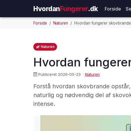
Hvordan
Fungerer
.dk
Forside
Se
Forside
Naturen
Hvordan fungerer skovbrande
🌿 Naturen
Hvordan fungere
Publiceret 2026-05-23
·
Naturen
Forstå hvordan skovbrande opstår, s
naturlig og nødvendig del af skovo
intense.