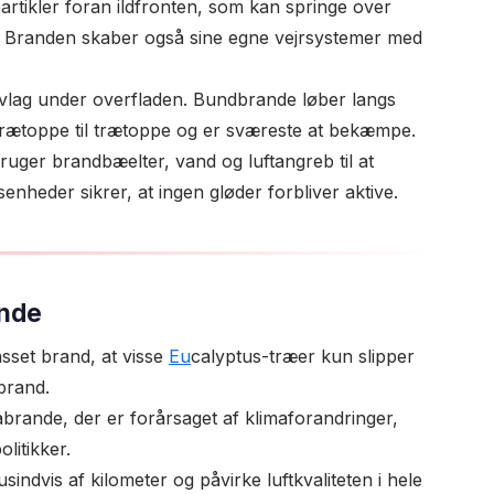
tikler foran ildfronten, som kan springe over
r. Branden skaber også sine egne vejrsystemer med
vlag under overfladen. Bundbrande løber langs
rætoppe til trætoppe og er sværeste at bekæmpe.
uger brandbæelter, vand og luftangreb til at
heder sikrer, at ingen gløder forbliver aktive.
ande
sset brand, at visse
Eu
calyptus-træer kun slipper
brand.
abrande, der er forårsaget af klimaforandringer,
litikker.
indvis af kilometer og påvirke luftkvaliteten i hele