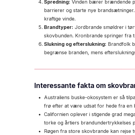
Spredning:
Vinden bærer brændende par
barrierer og starte nye brandsætninge
kraftige vinde.
Brandtyper:
Jordbrande smøldrer i tør
skovbunden. Kronbrande springer fra t
Slukning og efterslukning:
Brandfolk br
begrænse branden, mens efterslukningsen
Interessante fakta om skovbr
Australiens buske-okosystem er så tilpa
frø efter at være udsat for hede fra en 
Californien oplever i stigende grad meg
torke og årtiers brandundertrykkelses po
Røgen fra store skovbrande kan rejse tus