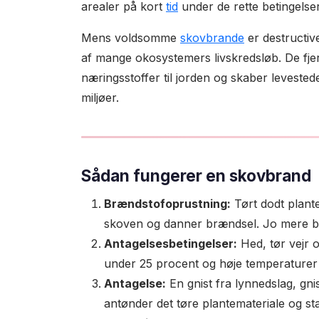
arealer på kort
tid
under de rette betingelser
Mens voldsomme
skovbrande
er destructive
af mange okosystemers livskredsløb. De fje
næringsstoffer til jorden og skaber levested
miljøer.
Sådan fungerer en skovbrand
Brændstofoprustning:
Tørt dodt plant
skoven og danner brændsel. Jo mere bræ
Antagelsesbetingelser:
Hed, tør vejr 
under 25 procent og høje temperaturer 
Antagelse:
En gnist fra lynnedslag, gn
antønder det tøre plantemateriale og st