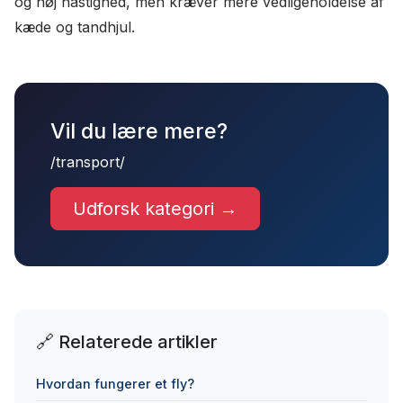
og høj hastighed, men kræver mere vedligeholdelse af
kæde og tandhjul.
Vil du lære mere?
/transport/
Udforsk kategori →
🔗 Relaterede artikler
Hvordan fungerer et fly?