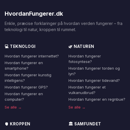
HvordanFungerer.dk
Enkle, præcise forklaringer på hvordan verden fungerer – fra
teknologi til natur, kroppen til rummet.
💻 TEKNOLOGI
🌿 NATUREN
Hvordan fungerer internettet?
Hvordan fungerer
fotosyntese?
Hvordan fungerer en
smartphone?
Hvordan fungerer torden og
lyn?
Hvordan fungerer kunstig
intelligens?
Hvordan fungerer tidevand?
Hvordan fungerer GPS?
Hvordan fungerer et
vulkanudbrud?
Hvordan fungerer en
computer?
Hvordan fungerer en regnbue?
Se alle →
Se alle →
🫀 KROPPEN
🏛️ SAMFUNDET