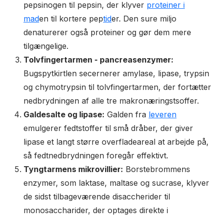
pepsinogen til pepsin, der klyver
proteiner i
mad
en til kortere pep
tid
er. Den sure miljo
denaturerer også proteiner og gør dem mere
tilgængelige.
Tolvfingertarmen - pancreasenzymer:
Bugspytkirtlen secernerer amylase, lipase, trypsin
og chymotrypsin til tolvfingertarmen, der fortætter
nedbrydningen af alle tre makronæringstsoffer.
Galdesalte og lipase:
Galden fra
leveren
emulgerer fedtstoffer til små dråber, der giver
lipase et langt større overfladeareal at arbejde på,
så fedtnedbrydningen foregår effektivt.
Tyngtarmens mikrovillier:
Borstebrommens
enzymer, som laktase, maltase og sucrase, klyver
de sidst tilbageværende disaccherider til
monosaccharider, der optages direkte i