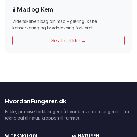
🧪 Mad og Kemi
Videnskaben bag din mad – gæring, kaffe,
konservering og brødhævning forklaret.…
Se alle artikler →
HvordanFungerer.dk
Enkle, præcise forklaringer på hvordan verden fungerer – fra
teknologi til natur, kroppen til rummet.
💻 TEKNOLOGI
🌿 NATUREN